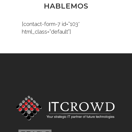
HABLEMOS
[contact-form-7 id=”103″
html_class=”default”]